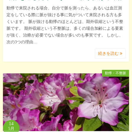
動悸で来院される場合、自分で脈を測ったら、あるいは血圧測
定をしている際に脈が抜ける事に気がついて来院される方も多
くいます。 脈が抜ける動悸のほとんどは、期外収縮という不整
脈です。 期外収縮という不整脈は、多くの場合加齢による要素
が強く、治療が必要でない場合が多いのも事実です。 しかし、
次の3つの理由…
続きを読む
動悸・不整脈
14
5月