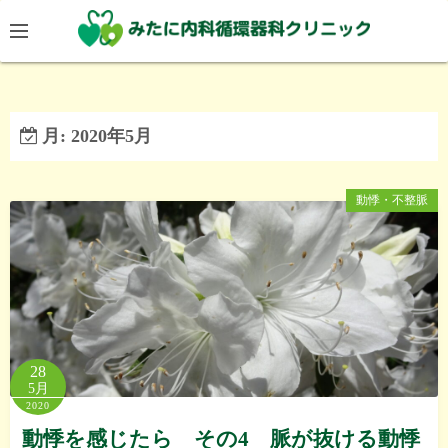
コ
ン
テ
ン
ツ
月:
2020年5月
へ
ス
キ
動悸・不整脈
ッ
プ
28
5月
2020
動悸を感じたら その4 脈が抜ける動悸