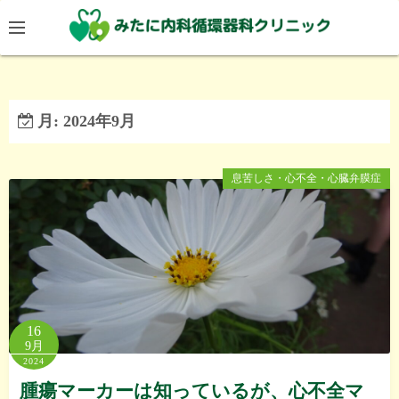
コ
ン
テ
ン
ツ
月:
2024年9月
へ
ス
キ
息苦しさ・心不全・心臓弁膜症
ッ
プ
16
9月
2024
腫瘍マーカーは知っているが、心不全マ