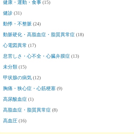
健康・運動・食事
(15)
健診
(31)
動悸・不整脈
(24)
動脈硬化・高脂血症・脂質異常症
(18)
心電図異常
(17)
息苦しさ・心不全・心臓弁膜症
(13)
未分類
(15)
甲状腺の病気
(12)
胸痛・狭心症・心筋梗塞
(9)
高尿酸血症
(1)
高脂血症・脂質異常症
(8)
高血圧
(16)