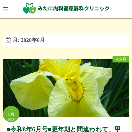
コ
ン
テ
ン
ツ
月:
2026年6月
へ
ス
キ
未分類
ッ
プ
7
6月
2026
■令和8年6月号■更年期と間違われて、甲