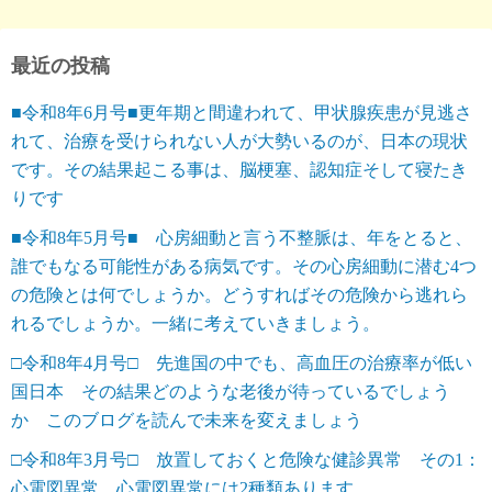
最近の投稿
■令和8年6月号■更年期と間違われて、甲状腺疾患が見逃さ
れて、治療を受けられない人が大勢いるのが、日本の現状
です。その結果起こる事は、脳梗塞、認知症そして寝たき
りです
■令和8年5月号■ 心房細動と言う不整脈は、年をとると、
誰でもなる可能性がある病気です。その心房細動に潜む4つ
の危険とは何でしょうか。どうすればその危険から逃れら
れるでしょうか。一緒に考えていきましょう。
□令和8年4月号□ 先進国の中でも、高血圧の治療率が低い
国日本 その結果どのような老後が待っているでしょう
か このブログを読んで未来を変えましょう
□令和8年3月号□ 放置しておくと危険な健診異常 その1：
心電図異常 心電図異常には2種類あります