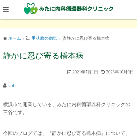
コ
ン
テ
ン
ツ
ホーム
»
甲状腺の病気
»
静かに忍び寄る橋本病
へ
ス
静かに忍び寄る橋本病
キ
ッ
2021年7月1日
2023年10月9日
プ
staff
横浜市で開業している、みたに内科循環器科クリニックの
三谷です。
今回のブログでは、『静かに忍び寄る橋本病』について、