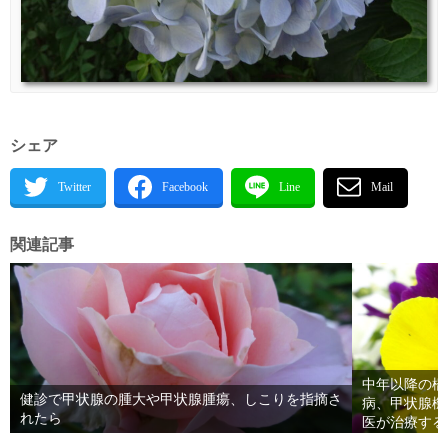
シェア
関連記事
中年以降の橋
健診で甲状腺の腫大や甲状腺腫瘍、しこりを指摘さ
病、甲状腺機
れたら
医が治療する
腺疾患により