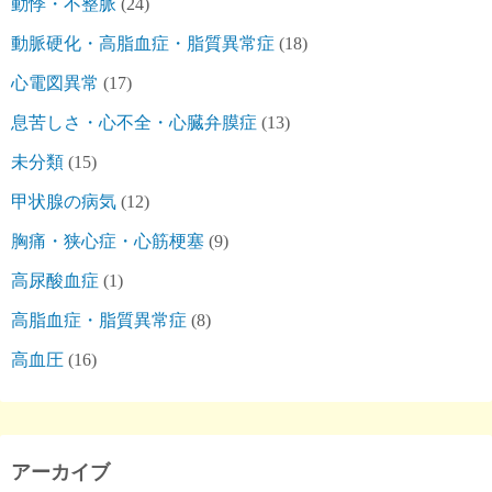
動悸・不整脈
(24)
動脈硬化・高脂血症・脂質異常症
(18)
心電図異常
(17)
息苦しさ・心不全・心臓弁膜症
(13)
未分類
(15)
甲状腺の病気
(12)
胸痛・狭心症・心筋梗塞
(9)
高尿酸血症
(1)
高脂血症・脂質異常症
(8)
高血圧
(16)
アーカイブ