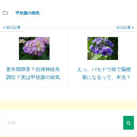
加しています
を楽しむには
甲状腺の病気
前の記事
次の記事
更年期障害？自律神経失
えっ、バセドウ病で脳梗
調症？実は甲状腺の病気
塞になるって、本当？