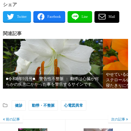
シェア
関連記事
やせているの
■令和8年9月号■ 警告性不整脈 ： 動悸は心臓が何
ステロール値
らかの疾患にかかった事を警告するサインです
寝たきりにな
りにならず、
健診
動悸・不整脈
心電図異常
前の記事
次の記事