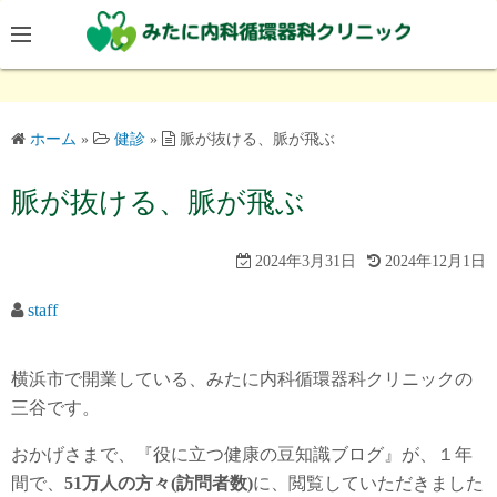
コ
ン
テ
ン
ツ
ホーム
»
健診
»
脈が抜ける、脈が飛ぶ
へ
ス
脈が抜ける、脈が飛ぶ
キ
ッ
2024年3月31日
2024年12月1日
プ
staff
横浜市で開業している、みたに内科循環器科クリニックの
三谷です。
おかげさまで、『役に立つ健康の豆知識ブログ』が、１年
間で、
51
万人の方々(訪問者数)
に、閲覧していただきました