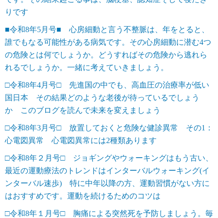
りです
■令和8年5月号■ 心房細動と言う不整脈は、年をとると、
誰でもなる可能性がある病気です。その心房細動に潜む4つ
の危険とは何でしょうか。どうすればその危険から逃れら
れるでしょうか。一緒に考えていきましょう。
□令和8年4月号□ 先進国の中でも、高血圧の治療率が低い
国日本 その結果どのような老後が待っているでしょう
か このブログを読んで未来を変えましょう
□令和8年3月号□ 放置しておくと危険な健診異常 その1：
心電図異常 心電図異常には2種類あります
□令和8年２月号□ ジョギングやウォーキングはもう古い、
最近の運動療法のトレンドはインターバルウォーキング(イ
ンターバル速歩) 特に中年以降の方、運動習慣がない方に
はおすすめです。運動を続けるためのコツは
□令和8年１月号□ 胸痛による突然死を予防しましょう。毎