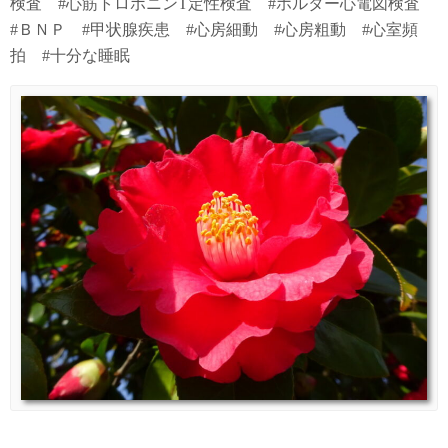
検査 #心筋トロポニンT定性検査 #ホルター心電図検査
#ＢＮＰ #甲状腺疾患 #心房細動 #心房粗動 #心室頻
拍 #十分な睡眠