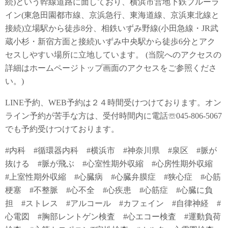
続)という幹線道路に面しており、横浜市営地下鉄ブルーラ
イン(東急田園都市線、京浜急行、東海道線、京浜東北線と
接続)立場駅から徒歩8分、相鉄いずみ野線(小田急線・JR武
蔵小杉・新宿方面と接続)いずみ中央駅から徒歩6分とアク
セスしやすい場所に立地しています。 (当院へのアクセスの
詳細はホームページトップ画面のアクセスをご参照くださ
い。)
LINE予約、WEB予約は２４時間受けつけております。オン
ライン予約が苦手な方は、受付時間内に電話☏045-806-5067
でも予約受けつけております。
#内科 #循環器内科 #横浜市 #神奈川県 #泉区 #脈が
抜ける #脈が飛ぶ #心室性期外収縮 #心房性期外収縮
#上室性期外収縮 #心臓病 #心臓弁膜症 #狭心症 #心筋
梗塞 #不整脈 #心不全 #心疾患 #心筋症 #心臓に負
担 #ストレス #アルコール #カフェイン #自律神経 #
心電図 #胸部レントゲン検査 #心エコー検査 #運動負荷