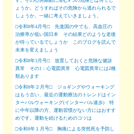
す。その心房細動に潜む4つの危険とは何でし
ょうか。どうすればその危険から逃れられるで
しょうか。一緒に考えていきましょう。
□令和8年4月号□ 先進国の中でも、高血圧の
治療率が低い国日本 その結果どのような老後
が待っているでしょうか このブログを読んで
未来を変えましょう
□令和8年3月号□ 放置しておくと危険な健診
異常 その1：心電図異常 心電図異常には2種
類あります
□令和8年２月号□ ジョギングやウォーキング
はもう古い、最近の運動療法のトレンドはイン
ターバルウォーキング(インターバル速歩) 特
に中年以降の方、運動習慣がない方にはおすす
めです。運動を続けるためのコツは
□令和8年１月号□ 胸痛による突然死を予防し