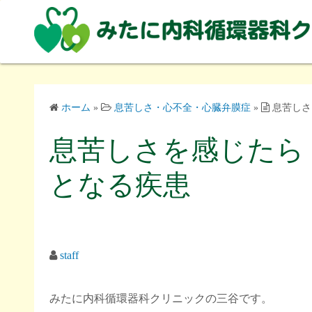
コ
ン
テ
ン
ツ
へ
ホーム
»
息苦しさ・心不全・心臓弁膜症
»
息苦しさ
ス
キ
息苦しさを感じたら 
ッ
プ
となる疾患
staff
みたに内科循環器科クリニックの三谷です。