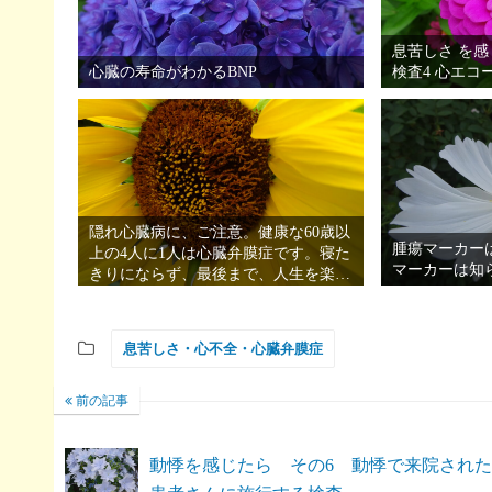
息苦しさ を感
心臓の寿命がわかるBNP
検査4 心エコ
隠れ心臓病に、ご注意。健康な60歳以
腫瘍マーカー
上の4人に1人は心臓弁膜症です。寝た
マーカーは知
きりにならず、最後まで、人生を楽し
むには
息苦しさ・心不全・心臓弁膜症
前の記事
動悸を感じたら その6 動悸で来院された