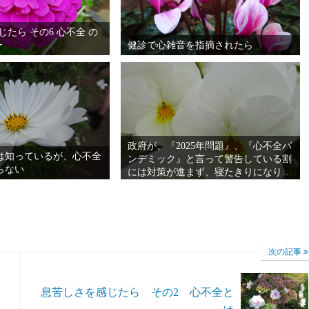
じたら その6 心不全 の
ー
健診で心雑音を指摘されたら
政府が、『2025年問題』、『心不全パ
は知っているが、心不全
ンデミック』と言って警告している割
らない
には対策が進まず、寝たきりになり苦
しんでいる人が、爆発的に増加してい
るのには、理由があります。寝たきり
にならず、最後まで、人生を楽しむに
は
次の記事
息苦しさを感じたら その2 心不全と