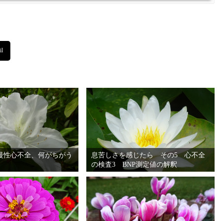
慢性心不全、何がちがう
息苦しさを感じたら その5 心不全
の検査3 BNP測定値の解釈