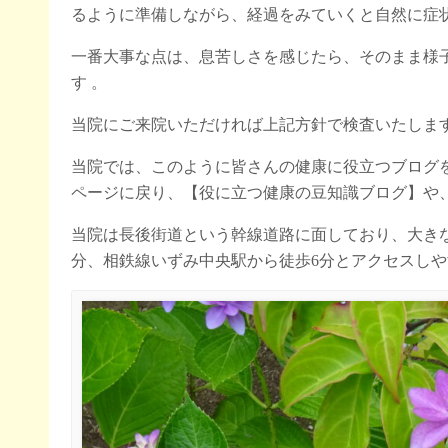
るように準備しながら、経過をみていくと自然に症
一番大事な点は、息苦しさを感じたら、そのまま様
す 。
当院にご来院いただければ上記方針で検査いたしま
当院では、このように皆さんの健康に役立つブログ
ページに戻り、【役に立つ健康の豆知識ブログ】や
当院は長後街道という幹線道路に面しており、大き
分、相鉄線いずみ中央駅から徒歩6分とアクセスし