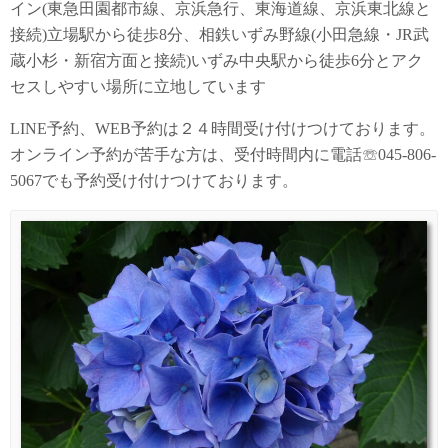
イン(東急田園都市線、京浜急行、東海道線、京浜東北線と
接続)立場駅から徒歩8分、相鉄いずみ野線(小田急線・JR武
蔵小杉・新宿方面と接続)いずみ中央駅から徒歩6分とアク
セスしやすい場所に立地しています
LINE予約、WEB予約は２４時間受け付けつけております。
オンライン予約が苦手な方は、受付時間内に電話☏045-806-
5067でも予約受け付けつけております。