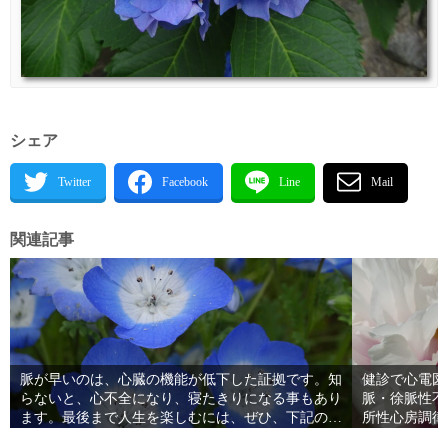
シェア
関連記事
脈が早いのは、心臓の機能が低下した証拠です。知
健診で心電図
らないと、心不全になり、寝たきりになる事もあり
脈・徐脈性不
ます。最後まで人生を楽しむには、ぜひ、下記の検
所性心房調律
査を受けましょう。