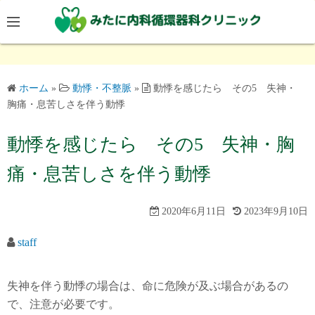
コ
ン
テ
ン
ツ
ホーム
»
動悸・不整脈
»
動悸を感じたら その5 失神・
へ
胸痛・息苦しさを伴う動悸
ス
キ
動悸を感じたら その5 失神・胸
ッ
痛・息苦しさを伴う動悸
プ
2020年6月11日
2023年9月10日
staff
失神を伴う動悸の場合は、命に危険が及ぶ場合があるの
で、注意が必要です。