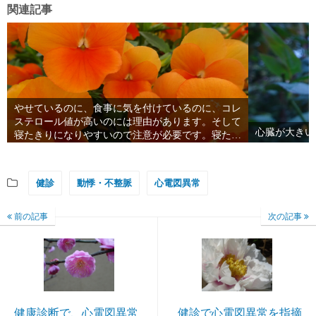
関連記事
やせているのに、食事に気を付けているのに、コレ
ステロール値が高いのには理由があります。そして
心臓が大きい
寝たきりになりやすいので注意が必要です。寝たき
りにならず、最後まで、人生を楽しむには
健診
動悸・不整脈
心電図異常
前の記事
次の記事
健康診断で、心電図異常
健診で心電図異常を指摘