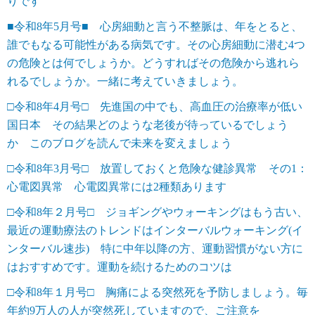
りです
■令和8年5月号■ 心房細動と言う不整脈は、年をとると、
誰でもなる可能性がある病気です。その心房細動に潜む4つ
の危険とは何でしょうか。どうすればその危険から逃れら
れるでしょうか。一緒に考えていきましょう。
□令和8年4月号□ 先進国の中でも、高血圧の治療率が低い
国日本 その結果どのような老後が待っているでしょう
か このブログを読んで未来を変えましょう
□令和8年3月号□ 放置しておくと危険な健診異常 その1：
心電図異常 心電図異常には2種類あります
□令和8年２月号□ ジョギングやウォーキングはもう古い、
最近の運動療法のトレンドはインターバルウォーキング(イ
ンターバル速歩) 特に中年以降の方、運動習慣がない方に
はおすすめです。運動を続けるためのコツは
□令和8年１月号□ 胸痛による突然死を予防しましょう。毎
年約9万人の人が突然死していますので、ご注意を