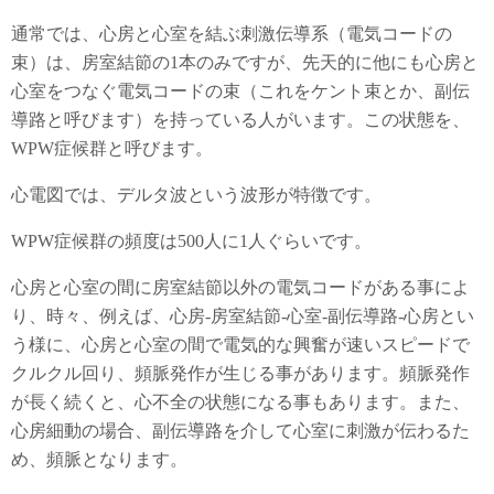
通常では、心房と心室を結ぶ刺激伝導系（電気コードの
束）は、房室結節の1本のみですが、先天的に他にも心房と
心室をつなぐ電気コードの束（これをケント束とか、副伝
導路と呼びます）を持っている人がいます。この状態を、
WPW症候群と呼びます。
心電図では、デルタ波という波形が特徴です。
WPW症候群の頻度は500人に1人ぐらいです。
心房と心室の間に房室結節以外の電気コードがある事によ
り、時々、例えば、心房-房室結節-心室-副伝導路-心房とい
う様に、心房と心室の間で電気的な興奮が速いスピードで
クルクル回り、頻脈発作が生じる事があります。頻脈発作
が長く続くと、心不全の状態になる事もあります。また、
心房細動の場合、副伝導路を介して心室に刺激が伝わるた
め、頻脈となります。