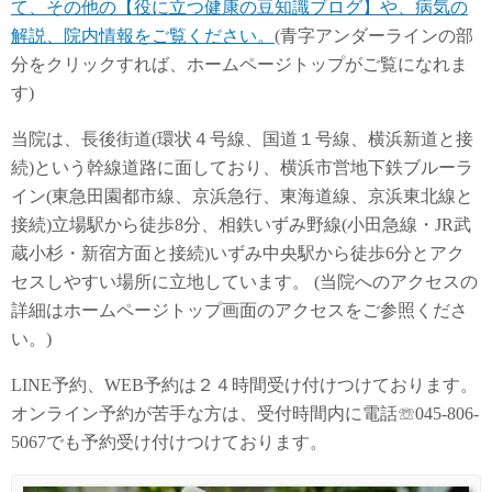
て、その他の【役に立つ健康の豆知識ブログ】や、病気の
解説、院内情報をご覧ください。
(青字アンダーラインの部
分をクリックすれば、ホームページトップがご覧になれま
す)
当院は、長後街道(環状４号線、国道１号線、横浜新道と接
続)という幹線道路に面しており、横浜市営地下鉄ブルーラ
イン(東急田園都市線、京浜急行、東海道線、京浜東北線と
接続)立場駅から徒歩8分、相鉄いずみ野線(小田急線・JR武
蔵小杉・新宿方面と接続)いずみ中央駅から徒歩6分とアク
セスしやすい場所に立地しています。 (当院へのアクセスの
詳細はホームページトップ画面のアクセスをご参照くださ
い。)
LINE予約、WEB予約は２４時間受け付けつけております。
オンライン予約が苦手な方は、受付時間内に電話☏045-806-
5067でも予約受け付けつけております。