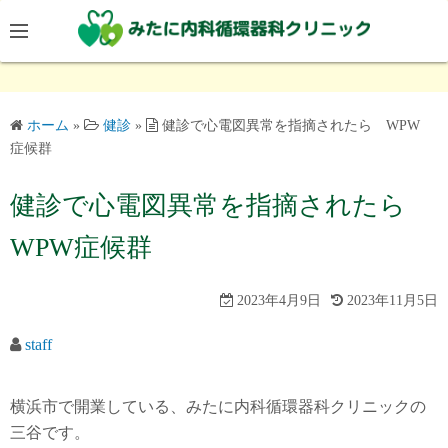
コ
ン
テ
ン
ツ
ホーム
»
健診
»
健診で心電図異常を指摘されたら WPW
へ
症候群
ス
キ
健診で心電図異常を指摘されたら
ッ
WPW症候群
プ
2023年4月9日
2023年11月5日
staff
横浜市で開業している、みたに内科循環器科クリニックの
三谷です。