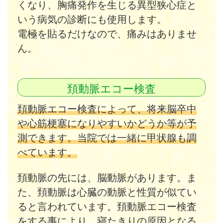
くなり、胸痛発作を生じる異型狭心症と
いう病気の診断にも使用します。
電極を貼るだけなので、痛みはありませ
ん。
頚動脈エコー検査
頚動脈エコー検査によって、将来脳卒中
や心筋梗塞になりやすいかどうか等が予
測できます。当院では一緒に甲状腺も調
べています。
頚動脈の先には、脳動脈があります。ま
た、頚動脈は心臓の動脈と性質が似てい
ると言われています。頚動脈エコー検査
をする事により、寝たきりの原因となる