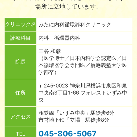
場所に立地しています。
クリニック名
みたに内科循環器科クリニック
診療科目
内科 循環器内科
三谷 和彦
（医学博士／日本内科学会認定医／日
院長
本循環器学会専門医／慶應義塾大学医
学部卒）
〒245-0023 神奈川県横浜市泉区和泉
住所
中央南3丁目1-66 フォレストいずみ中
央
相鉄線「いずみ中央」駅徒歩6分
アクセス
市営地下鉄「立場」駅徒歩8分
045-806-5067
TEL