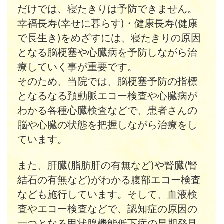
だけでは、寝たきりは予防できません。
幸福長寿(幸せに暮らす)・健康長寿(健康
で長生き)をめざすには、寝たきりの原因
となる脳梗塞や心臓病を予防しながら治
療していく事が重要です。
そのため、当院では、脳梗塞予防の指標
となるなる頚動脈エコー検査や心臓病が
わかる各種心臓検査などで、患者さんの
脳や心臓の状態を把握しながら治療をし
ています。
また、肝臓(脂肪肝の有無など)や腎臓(腎
結石の有無など)がわかる腹部エコー検査
なども施行しています。そして、血液検
査やエコー検査などで、認知症の原因の
一つとなる甲状腺機能低下症の早期発見