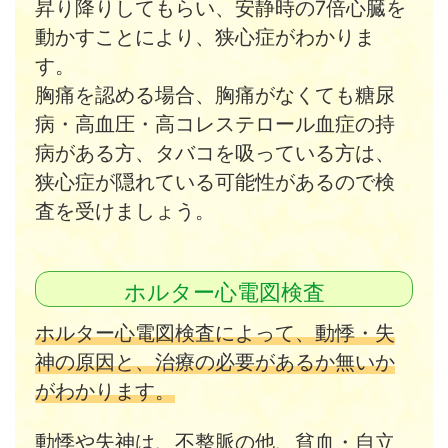
昇り降りしてもらい、安静時の7倍心臓を
動かすことにより、狭心症がわかりま
す。
胸痛を認める場合、胸痛がなくても糖尿
病・高血圧・高コレステロール血症の持
病がある方、タバコを吸っている方は、
狭心症が隠れている可能性があるので検
査を受けましょう。
ホルター心電図検査
ホルター心電図検査によって、動悸・失
神の原因と、治療の必要があるか無いか
がわかります。
動悸や失神は、不整脈の他、貧血・自立