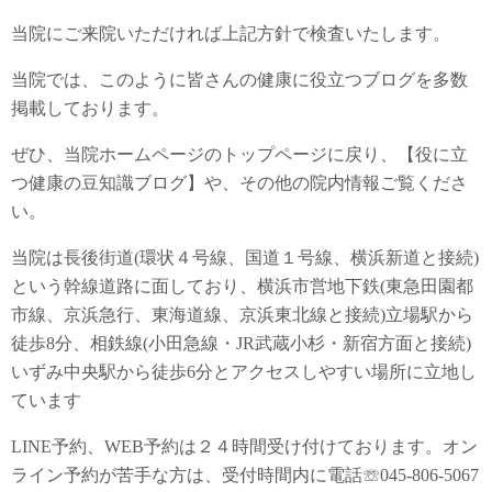
当院にご来院いただければ上記方針で検査いたします。
当院では、このように皆さんの健康に役立つブログを多数
掲載しております。
ぜひ、当院ホームページのトップページに戻り、【役に立
つ健康の豆知識ブログ】や、その他の院内情報ご覧くださ
い。
当院は長後街道(環状４号線、国道１号線、横浜新道と接続)
という幹線道路に面しており、横浜市営地下鉄(東急田園都
市線、京浜急行、東海道線、京浜東北線と接続)立場駅から
徒歩8分、相鉄線(小田急線・JR武蔵小杉・新宿方面と接続)
いずみ中央駅から徒歩6分とアクセスしやすい場所に立地し
ています
LINE予約、WEB予約は２４時間受け付けております。オン
ライン予約が苦手な方は、受付時間内に電話☏045-806-5067