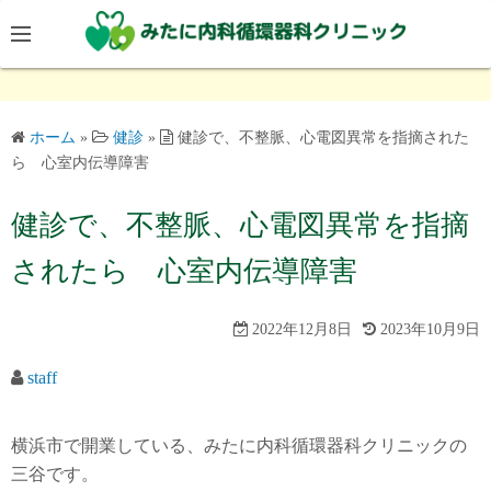
コ
ン
テ
ン
ツ
ホーム
»
健診
»
健診で、不整脈、心電図異常を指摘された
へ
ら 心室内伝導障害
ス
キ
健診で、不整脈、心電図異常を指摘
ッ
されたら 心室内伝導障害
プ
2022年12月8日
2023年10月9日
staff
横浜市で開業している、みたに内科循環器科クリニックの
三谷です。