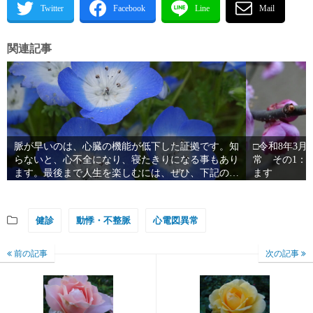
関連記事
脈が早いのは、心臓の機能が低下した証拠です。知
□令和8年3
らないと、心不全になり、寝たきりになる事もあり
常 その1：
ます。最後まで人生を楽しむには、ぜひ、下記の検
ます
査を受けましょう。
健診
動悸・不整脈
心電図異常
前の記事
次の記事