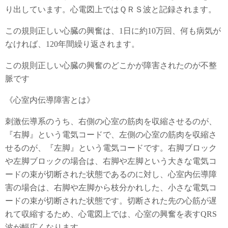
り出しています。心電図上ではＱＲＳ波と記録されます。
この規則正しい心臓の興奮は、1日に約10万回、何も病気が
なければ、120年間繰り返されます。
この規則正しい心臓の興奮のどこかが障害されたのが不整
脈です
《心室内伝導障害とは》
刺激伝導系のうち、右側の心室の筋肉を収縮させるのが、
『右脚』という電気コードで、左側の心室の筋肉を収縮さ
せるのが、『左脚』という電気コードです。右脚ブロック
や左脚ブロックの場合は、右脚や左脚という大きな電気コ
ードの束が切断された状態であるのに対し、心室内伝導障
害の場合は、右脚や左脚から枝分かれした、小さな電気コ
ードの束が切断された状態です。切断された先の心筋が遅
れて収縮するため、心電図上では、心室の興奮を表すQRS
波が幅広くなります。