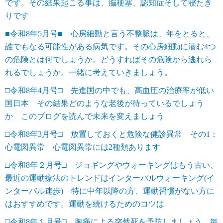
です。その結果起こる事は、脳梗塞、認知症そして寝たき
りです
■令和8年5月号■ 心房細動と言う不整脈は、年をとると、
誰でもなる可能性がある病気です。その心房細動に潜む4つ
の危険とは何でしょうか。どうすればその危険から逃れら
れるでしょうか。一緒に考えていきましょう。
□令和8年4月号□ 先進国の中でも、高血圧の治療率が低い
国日本 その結果どのような老後が待っているでしょう
か このブログを読んで未来を変えましょう
□令和8年3月号□ 放置しておくと危険な健診異常 その1：
心電図異常 心電図異常には2種類あります
□令和8年２月号□ ジョギングやウォーキングはもう古い、
最近の運動療法のトレンドはインターバルウォーキング(イ
ンターバル速歩) 特に中年以降の方、運動習慣がない方に
はおすすめです。運動を続けるためのコツは
□令和8年１月号□ 胸痛による突然死を予防しましょう。毎