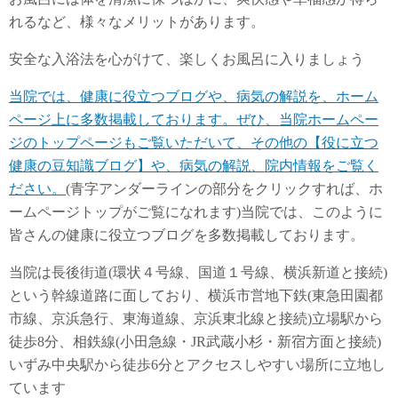
れるなど、様々なメリットがあります。
安全な入浴法を心がけて、楽しくお風呂に入りましょう
当院では、健康に役立つブログや、病気の解説を、ホーム
ページ上に多数掲載しております。ぜひ、当院ホームペー
ジのトップページもご覧いただいて、その他の【役に立つ
健康の豆知識ブログ】や、病気の解説、院内情報をご覧く
ださい。
(青字アンダーラインの部分をクリックすれば、ホ
ームページトップがご覧になれます)当院では、このように
皆さんの健康に役立つブログを多数掲載しております。
当院は長後街道(環状４号線、国道１号線、横浜新道と接続)
という幹線道路に面しており、横浜市営地下鉄(東急田園都
市線、京浜急行、東海道線、京浜東北線と接続)立場駅から
徒歩8分、相鉄線(小田急線・JR武蔵小杉・新宿方面と接続)
いずみ中央駅から徒歩6分とアクセスしやすい場所に立地し
ています