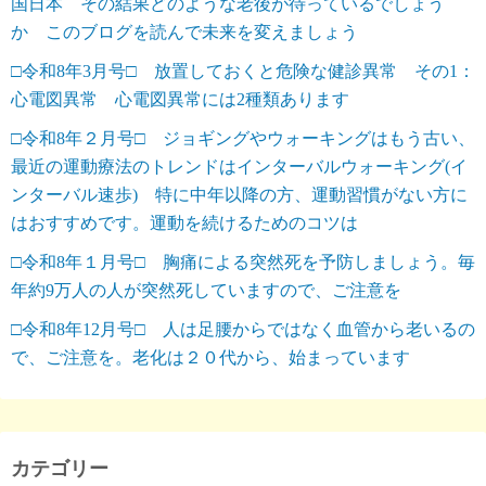
国日本 その結果どのような老後が待っているでしょう
か このブログを読んで未来を変えましょう
□令和8年3月号□ 放置しておくと危険な健診異常 その1：
心電図異常 心電図異常には2種類あります
□令和8年２月号□ ジョギングやウォーキングはもう古い、
最近の運動療法のトレンドはインターバルウォーキング(イ
ンターバル速歩) 特に中年以降の方、運動習慣がない方に
はおすすめです。運動を続けるためのコツは
□令和8年１月号□ 胸痛による突然死を予防しましょう。毎
年約9万人の人が突然死していますので、ご注意を
□令和8年12月号□ 人は足腰からではなく血管から老いるの
で、ご注意を。老化は２０代から、始まっています
カテゴリー