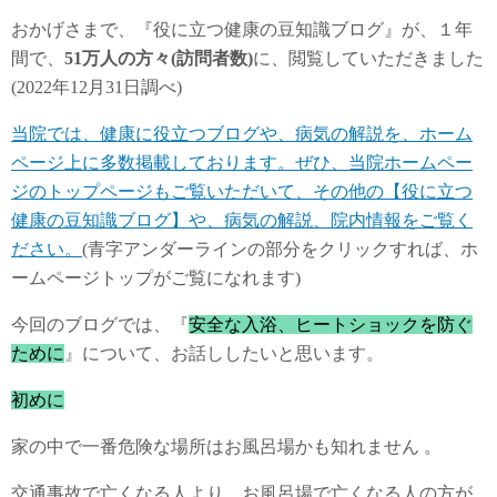
おかげさまで、『役に立つ健康の豆知識ブログ』が、１年
間で、
51万人の方々(訪問者数)
に、閲覧していただきました
(2022年12月31日調べ)
当院では、健康に役立つブログや、病気の解説を、ホーム
ページ上に多数掲載しております。ぜひ、当院ホームペー
ジのトップページもご覧いただいて、その他の【役に立つ
健康の豆知識ブログ】や、病気の解説、院内情報をご覧く
ださい。
(青字アンダーラインの部分をクリックすれば、ホ
ームページトップがご覧になれます)
今回のブログでは、『
安全な入浴、ヒートショックを防ぐ
ために
』について、お話ししたいと思います。
初めに
家の中で一番危険な場所はお風呂場かも知れません 。
交通事故で亡くなる人より、お風呂場で亡くなる人の方が