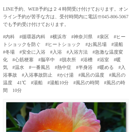
LINE予約、WEB予約は２４時間受け付けております。オン
ライン予約が苦手な方は、受付時間内に電話☏045-806-5067
でも予約受け付けております。
#内科 #循環器内科 #横浜市 #神奈川県 #泉区 #ヒー
トショックを防ぐ #ヒートショック #お風呂場 #湯船
#冬場 #安全に入浴 #入浴 #入浴方法 #急激な温度変
化 #心筋梗塞 #脳卒中 #脱衣所 #浴槽 #浴室 #暖
気 #温水 #一番風呂 #熱中症 #半身浴 #暖める #入
浴事故 #入浴事故防止 #かけ湯 #風呂の温度 #風呂の
温度 41℃ #湯船 #湯船10分 #風呂の時間 #風呂の時
間 10分