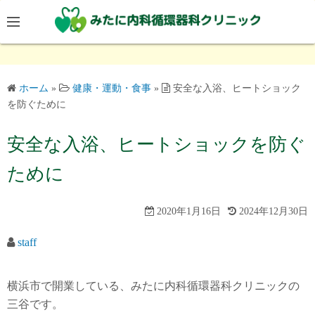
コ
ン
テ
ン
ツ
ホーム
»
健康・運動・食事
»
安全な入浴、ヒートショック
へ
を防ぐために
ス
キ
安全な入浴、ヒートショックを防ぐ
ッ
ために
プ
2020年1月16日
2024年12月30日
staff
横浜市で開業している、みたに内科循環器科クリニックの
三谷です。