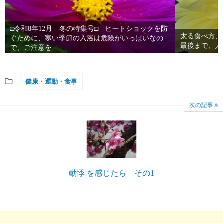
□令和8年12月 冬の特集号□ ヒートショックを防
太る食べ方、
ぐために、寒い季節の入浴は危険がいっぱいなの
最後まで、人
で、ご注意を
健康・運動・食事
次の記事
動悸 を感じたら その1