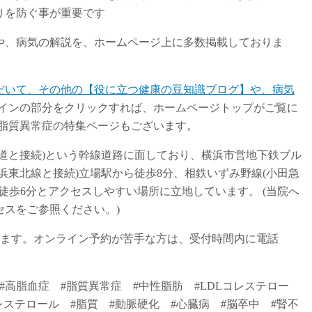
りを防ぐ事が重要です
や、病気の解説を、ホームページ上に多数掲載しておりま
だいて、その他の【役に立つ健康の豆知識ブログ】や、病気
ラインの部分をクリックすれば、ホームページトップがご覧に
、脂質異常症の特集ページもございます。
道と接続)という幹線道路に面しており、横浜市営地下鉄ブル
浜東北線と接続)立場駅から徒歩8分、相鉄いずみ野線(小田急
徒歩6分とアクセスしやすい場所に立地しています。 (当院へ
スをご参照ください。)
おります。オンライン予約が苦手な方は、受付時間内に電話
#高脂血症 #脂質異常症 #中性脂肪 #LDLコレステロー
レステロール #脂質 #動脈硬化 #心臓病 #脳卒中 #腎不