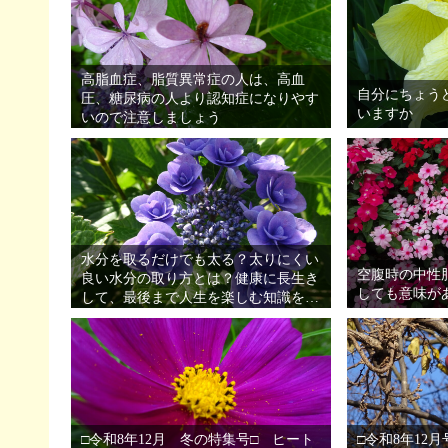
高脂血症、脂質異常症の人は、高血
自分にちょう
圧、糖尿病の人より認知症になりやす
いますか
いので注意しましょう
水分を取るだけでも太る？太りにくい
空腹時の中性
良い水分の取り方とは？健康に長生き
しても意味が
して、最後まで人生を楽しむ知識を身
につけましょう
□令和8年12月 冬の特集号□ ヒート
□令和8年12