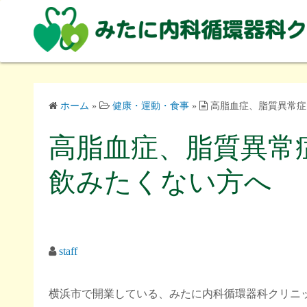
コ
ン
テ
ン
ツ
へ
ホーム
»
健康・運動・食事
»
高脂血症、脂質異常症
ス
キ
高脂血症、脂質異常
ッ
プ
飲みたくない方へ
staff
横浜市で開業している、みたに内科循環器科クリニ