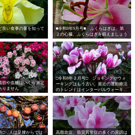
ど良い食事の量を知って
■令和8年9月号■ ふくらはぎは、第
２の心臓、ふくらはぎを鍛えましょう
□令和8年２月号□ ジョギングやウォ
脂肪や血糖はいくら測定
ーキングはもう古い、最近の運動療法
ありません
のトレンドはインターバルウォーキン
グ(インターバル速歩) 特に中年以降
の方、運動習慣がない方にはおすすめ
です。運動を続けるためのコツは
月号□ 人は足腰からでは
高脂血症、脂質異常症の多くの原因は