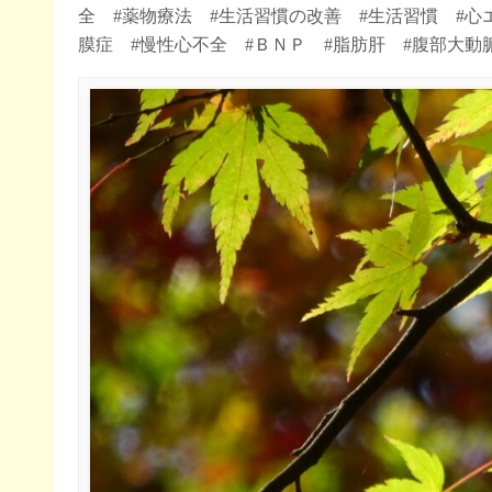
全 #薬物療法 #生活習慣の改善 #生活習慣 #心
膜症 #慢性心不全 #ＢＮＰ #脂肪肝 #腹部大動