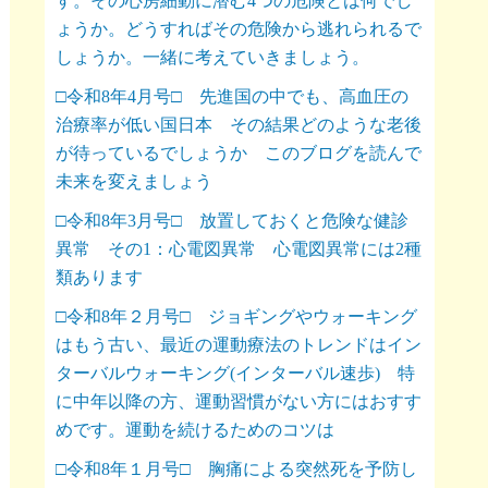
す。その心房細動に潜む4つの危険とは何でし
ょうか。どうすればその危険から逃れられるで
しょうか。一緒に考えていきましょう。
□令和8年4月号□ 先進国の中でも、高血圧の
治療率が低い国日本 その結果どのような老後
が待っているでしょうか このブログを読んで
未来を変えましょう
□令和8年3月号□ 放置しておくと危険な健診
異常 その1：心電図異常 心電図異常には2種
類あります
□令和8年２月号□ ジョギングやウォーキング
はもう古い、最近の運動療法のトレンドはイン
ターバルウォーキング(インターバル速歩) 特
に中年以降の方、運動習慣がない方にはおすす
めです。運動を続けるためのコツは
□令和8年１月号□ 胸痛による突然死を予防し