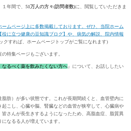
、１年間で、
51
万人の方々(訪問者数)
に、閲覧していただきま
ホームページ上に多数掲載しております。ぜひ、当院ホーム
【役に立つ健康の豆知識ブログ】や、病気の解説、院内情報
ックすれば、ホームページトップがご覧になれます)
症の特集ページもございます。
、なるべく薬を飲みたくない方へ
』について、お話ししたい
性脂肪）が多い状態です。これが長期間続くと、血管壁内に
き起こし、心臓や脳、腎臓などの血管が狭窄して、心臓病や
。皆さんが長生きするようになったため、高脂血症、脂質異
りになるる人が増えています。