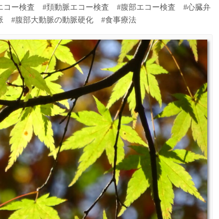
エコー検査 #頚動脈エコー検査 #腹部エコー検査 #心臓弁
脈 #腹部大動脈の動脈硬化 #食事療法