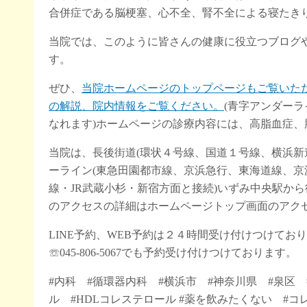
合併症である脳梗塞、心不全、腎不全による寝たき
当院では、このように皆さんの健康に役立つブログ
す。
ぜひ、
当院ホームページのトップページもご覧いた
の解説、院内情報をご覧ください。
(青字アンダー
なれます)ホームページの診療内容には、高脂血症
当院は、長後街道(環状４号線、国道１号線、横浜新
ーライン(東急田園都市線、京浜急行、東海道線、京
線・JR武蔵小杉・新宿方面と接続)いずみ中央駅から
のアクセスの詳細はホームページトップ画面のアクセ
LINE予約、WEB予約は２４時間受け付けつけて
☏045-806-5067でも予約受け付けつけております。
#内科 #循環器内科 #横浜市 #神奈川県 #泉区 
ル #HDLコレステロール #薬を飲みたくない #コ